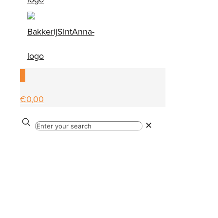
0
€0,00
✕