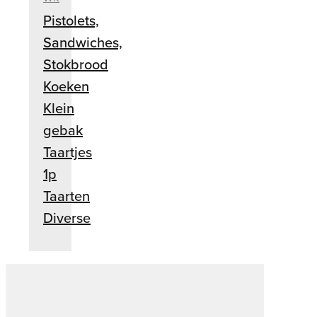
Pistolets,
Sandwiches,
Stokbrood
Koeken
Klein
gebak
Taartjes
1p
Taarten
Diverse