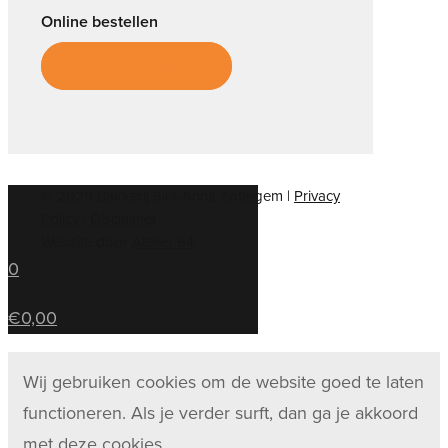
Online bestellen
BEKIJK ASSORTIMENT
© 2026 Bakkerij Sint-Anna Zottegem |
Privacy
Policy
|
Disclaimer
Website door
Atelier 64
.
0
€0,00
Wij gebruiken cookies om de website goed te laten
functioneren. Als je verder surft, dan ga je akkoord
met deze cookies.